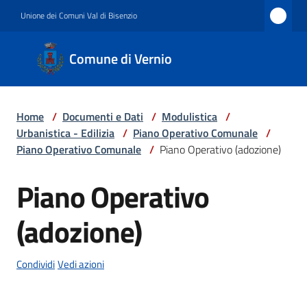
Vai al contenuto
Vai alla navigazione
Vai al footer
Unione dei Comuni Val di Bisenzio
Comune
Comune di Vernio
di
Vernio
Home
/
Documenti e Dati
/
Modulistica
/
Urbanistica - Edilizia
/
Piano Operativo Comunale
/
Amministrazione
Piano Operativo Comunale
/
Piano Operativo (adozione)
Piano Operativo
Salta al contenuto
Novità
(adozione)
Servizi
Condividi
Vedi azioni