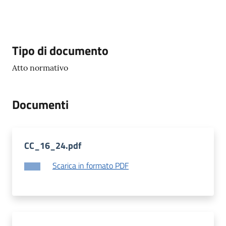
Documenti
e
dati
Descrizione
Tipo di documento
Atto normativo
Seguici
su
Documenti
CC_16_24.pdf
Scarica in formato PDF