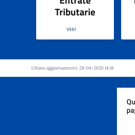
Entrate
Tributarie
VEDI
Ultimo aggiornamento
:
28-04-2026 14:18
Qu
pa
Valut