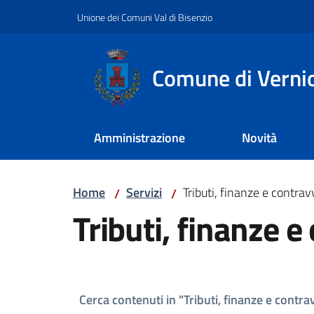
Vai al contenuto
Vai alla navigazione
Vai al footer
Unione dei Comuni Val di Bisenzio
Comune di Verni
Amministrazione
Novità
Home
Servizi
Tributi, finanze e contra
/
/
Tributi, finanze 