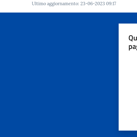
Ultimo aggiornamento
:
23-06-2023 09:17
Qu
pa
Valut