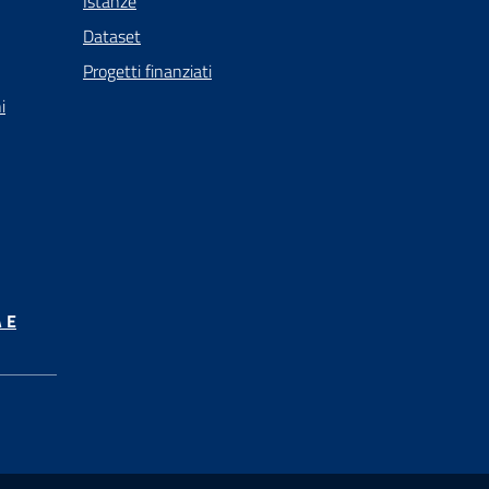
Istanze
Dataset
Progetti finanziati
i
 E