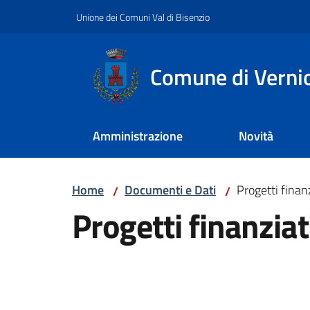
Vai al contenuto
Vai alla navigazione
Vai al footer
Unione dei Comuni Val di Bisenzio
Comune di Verni
Amministrazione
Novità
Home
Documenti e Dati
Progetti finanz
/
/
Progetti finanziat