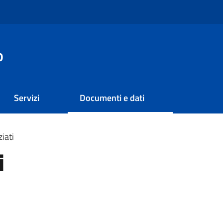
o
Servizi
Documenti e dati
iati
i