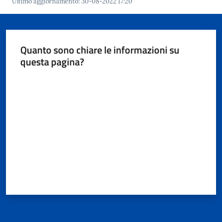
Ultimo aggiornamento
:
30-08-2022 17:20
Documenti
e
dati
Quanto sono chiare le informazioni su
questa pagina?
Valuta da 1 a 5 stelle
Seguici
su