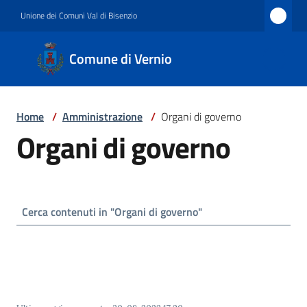
Vai al contenuto
Vai alla navigazione
Vai al footer
Unione dei Comuni Val di Bisenzio
Comune
Comune di Vernio
di
Vernio
Home
/
Amministrazione
/
Organi di governo
Organi di governo
Amministrazione
Novità
Servizi