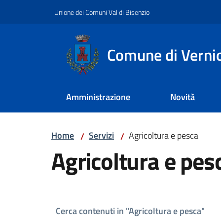
Vai al contenuto
Vai alla navigazione
Vai al footer
Unione dei Comuni Val di Bisenzio
Comune di Verni
Amministrazione
Novità
Home
Servizi
Agricoltura e pesca
/
/
Agricoltura e pes