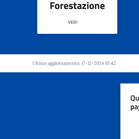
Forestazione
VEDI
Ultimo aggiornamento
:
17-12-2024 10:42
Qu
pa
Valut