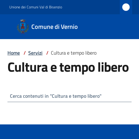
Vai al contenuto
Vai alla navigazione
Vai al footer
Unione dei Comuni Val di Bisenzio
Comune
Comune di Vernio
di
Vernio
Home
/
Servizi
/
Cultura e tempo libero
Cultura e tempo libero
Amministrazione
Novità
Servizi