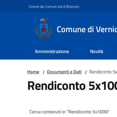
Vai al contenuto
Vai alla navigazione
Vai al footer
Unione dei Comuni Val di Bisenzio
Comune di Verni
Amministrazione
Novità
Home
Documenti e Dati
Rendiconto 5
/
/
Rendiconto 5x10