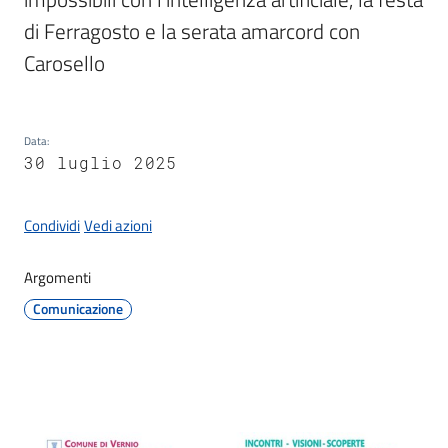
Documenti
di Ferragosto e la serata amarcord con 
e
dati
Carosello 
Data
:
30 luglio 2025
Seguici
su
Condividi
Vedi azioni
Argomenti
Comunicazione