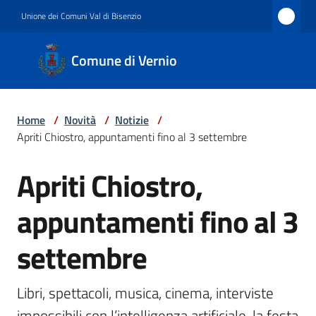
Vai al contenuto
Vai alla navigazione
Vai al footer
Unione dei Comuni Val di Bisenzio
Comune
Comune di Vernio
di
Vernio
Home
/
Novità
/
Notizie
/
Apriti Chiostro, appuntamenti fino al 3 settembre
Amministrazione
Apriti Chiostro,
Salta al contenuto
appuntamenti fino al 3
Novità
settembre
Servizi
Libri, spettacoli, musica, cinema, interviste 
impossibili con l’intelligenza artificiale, la festa 