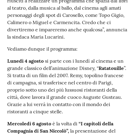
riusciti a realizzare un programma che spazia dai libri
al teatro, dalla musica al ballo, dal cinema agli amati
personaggi degli spot di Carosello, come Topo Gigio,
Calimero o Miguel e Carmencita. Credo che ci
divertiremo e impareremo anche qualcosa”,
annuncia
la sindaca Maria Lucarini.
Vediamo dunque il programma:
Lunedì 4 agosto
si parte con i lunedì al cinema e un
grande classico dell’animazione Disney, “
Ratatouille
”.
Si tratta di un film del 2007. Remy, topolino francese
di campagna, si trasferisce nel centro di Parigi,
proprio sotto uno dei più lussuosi ristoranti della
città, dove lavora il grande cuoco Auguste Gusteau.
Grazie a lui verrà in contatto con il mondo dei
ristoranti a cinque stelle.
Mercoledì 6 agosto
è la volta di
“I capitoli della
Compagnia di San Niccolò”,
la presentazione del