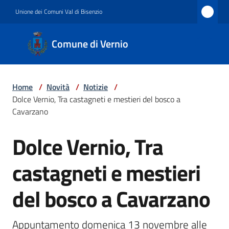
Vai al contenuto
Vai alla navigazione
Vai al footer
Unione dei Comuni Val di Bisenzio
Comune
Comune di Vernio
di
Vernio
Home
/
Novità
/
Notizie
/
Dolce Vernio, Tra castagneti e mestieri del bosco a
Amministrazione
Cavarzano
Dolce Vernio, Tra
Salta al contenuto
Novità
castagneti e mestieri
del bosco a Cavarzano
Servizi
Appuntamento domenica 13 novembre alle 