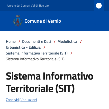
Vai al contenuto
Vai alla navigazione
Vai al footer
Unione dei Comuni Val di Bisenzio
Comune
Comune di Vernio
di
Vernio
Home
/
Documenti e Dati
/
Modulistica
/
Urbanistica - Edilizia
/
Amministrazione
Sistema Informativo Territoriale (SIT)
/
Sistema Informativo Territoriale (SIT)
Sistema Informativo
Novità
Territoriale (SIT)
Servizi
Condividi
Vedi azioni