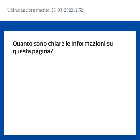
Documenti
e
Ultimo aggiornamento
:
23-03-2022 12:52
dati
Quanto sono chiare le informazioni su
questa pagina?
Seguici
su
Valuta da 1 a 5 stelle