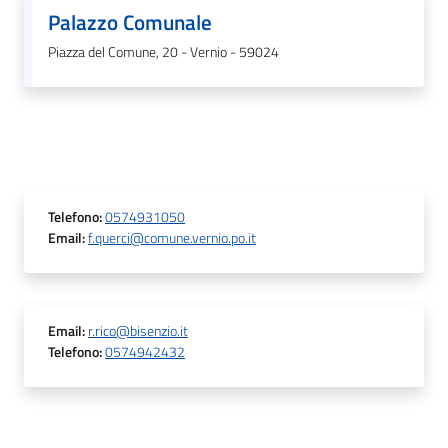
Palazzo Comunale
Piazza del Comune, 20 - Vernio - 59024
Telefono
:
0574931050
Email
:
f.querci@comune.vernio.po.it
Email
:
r.rico@bisenzio.it
Telefono
:
0574942432