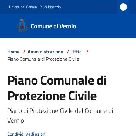
Vai al contenuto
Vai alla navigazione
Vai al footer
Unione dei Comuni Val di Bisenzio
Comune
Comune di Vernio
di
Vernio
Home
/
Amministrazione
/
Uffici
/
Piano Comunale di Protezione Civile
Amministrazione
Piano Comunale di
Salta al contenuto
Protezione Civile
Novità
Piano di Protezione Civile del Comune di 
Servizi
Vernio
Condividi
Vedi azioni