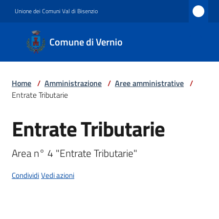
Vai al contenuto
Vai alla navigazione
Vai al footer
Unione dei Comuni Val di Bisenzio
Comune
Comune di Vernio
di
Vernio
Home
/
Amministrazione
/
Aree amministrative
/
Entrate Tributarie
Amministrazione
Entrate Tributarie
Salta al contenuto
Novità
Area n° 4 "Entrate Tributarie"
Condividi
Vedi azioni
Servizi