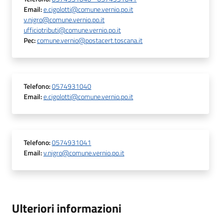
Email
:
e.cigolotti@comune.vernio.po.it
v.nigro@comune.vernio.po.it
ufficiotributi@comune.vernio.po.it
Pec
:
comune.vernio@postacert.toscana.it
Telefono
:
0574931040
Email
:
e.cigolotti@comune.vernio.po.it
Telefono
:
0574931041
Email
:
v.nigro@comune.vernio.po.it
Ulteriori informazioni