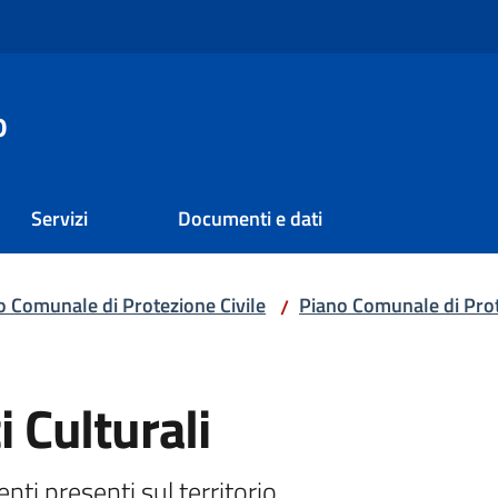
o
Servizi
Documenti e dati
o Comunale di Protezione Civile
Piano Comunale di Prot
/
i Culturali
nti presenti sul territorio