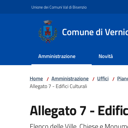
Vai al contenuto
Vai alla navigazione
Vai al footer
Unione dei Comuni Val di Bisenzio
Comune di Verni
Amministrazione
Novità
Home
Amministrazione
Uffici
Pian
/
/
/
Allegato 7 - Edifici Culturali
Salta al contenuto
Allegato 7 - Edific
Elenco delle Ville, Chiese e Monume