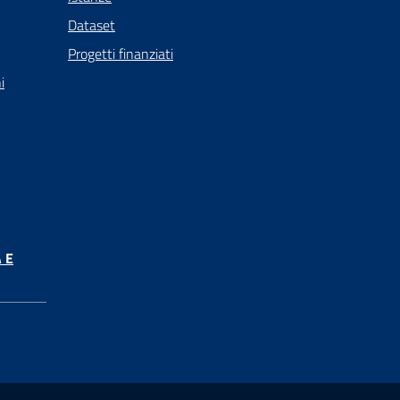
Dataset
Progetti finanziati
i
 E