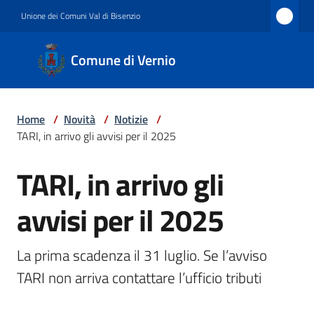
Vai al contenuto
Vai alla navigazione
Vai al footer
Unione dei Comuni Val di Bisenzio
Comune
Comune di Vernio
di
Vernio
Home
/
Novità
/
Notizie
/
TARI, in arrivo gli avvisi per il 2025
Amministrazione
TARI, in arrivo gli
Salta al contenuto
avvisi per il 2025
Novità
La prima scadenza il 31 luglio. Se l’avviso 
Servizi
TARI non arriva contattare l’ufficio tributi