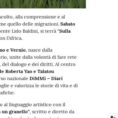
scolto, alla comprensione e al
me quello delle migrazioni.
Sabato
lente Lido Baldini, si terrà “
Sulla
n l’Africa.
no e Vernio
, nasce dalla
rio, unite dalla volontà di fare rete
el dialogo e dei diritti. Al centro
le Roberta Yao e Talatou
rso nazionale
DiMMi – Diari
lie e valorizza le storie di vita e di
afiche.
 al linguaggio artistico con il
n un granello”
, scritto e diretto da