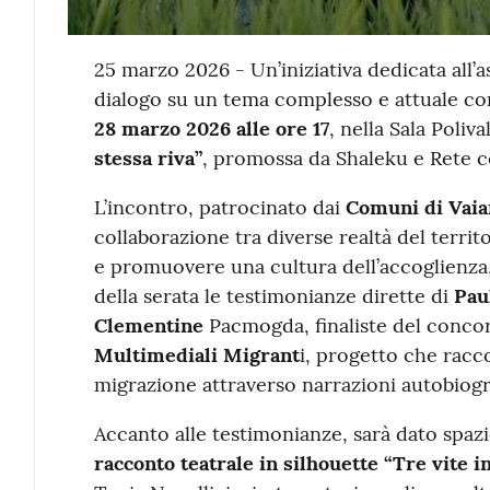
Contenuto
25 marzo 2026 - Un’iniziativa dedicata all’a
dialogo su un tema complesso e attuale co
28 marzo 2026 alle ore 17
, nella Sala Poliva
stessa riva”
, promossa da Shaleku e Rete co
L’incontro, patrocinato dai
Comuni di Vaia
collaborazione tra diverse realtà del territo
e promuovere una cultura dell’accoglienza, d
della serata le testimonianze dirette di
Pau
Clementine
Pacmogda, finaliste del conco
Multimediali Migrant
i, progetto che raccog
migrazione attraverso narrazioni autobiogr
Accanto alle testimonianze, sarà dato spazio
racconto teatrale in silhouette “Tre vite i