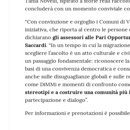
Tania Novelli, ispirato a storie reali raccolte
concluderà con un momento conviviale con
“Con convinzione e orgoglio i Comuni di V
iniziativa, che riporta al centro le persone e
dichiarano
gli assessori alle Pari Opport
Saccardi
. “In un tempo in cui la migrazion
scegliere l’ascolto è un atto culturale e ci
un passaggio fondamentale: riconoscere la v
basi di una convivenza democratica e consa
anche sulle disuguaglianze globali e sulle re
come DiMMi e momenti di confronto come
stereotipi e a costruire una comunità più 
partecipazione e dialogo”.
Per informazioni e prenotazioni è possibil