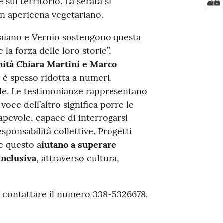
 sul territorio. La serata si
 apericena vegetariano.
aiano e Vernio sostengono questa
 la forza delle loro storie”,
unità Chiara Martini e Marco
e è spesso ridotta a numeri,
vile. Le testimonianze rappresentano
oce dell’altro significa porre le
pevole, capace di interrogarsi
sponsabilità collettive. Progetti
 questo a
iutano a superare
inclusiva
, attraverso cultura,
e contattare il numero 338-5326678.