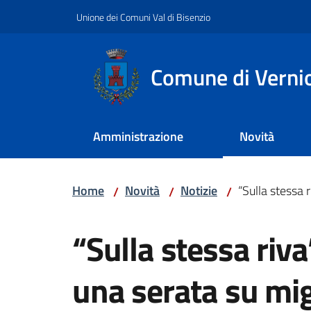
Vai al contenuto
Vai alla navigazione
Vai al footer
Unione dei Comuni Val di Bisenzio
Comune di Verni
Amministrazione
Novità
Home
Novità
Notizie
“Sulla stessa 
/
/
/
Salta al contenuto
“Sulla stessa riv
una serata su migr