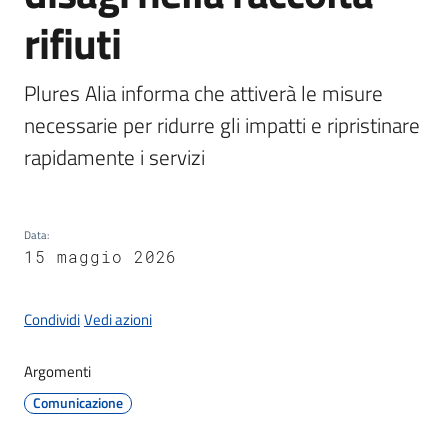
Documenti
rifiuti
e
dati
Plures Alia informa che attiverà le misure 
necessarie per ridurre gli impatti e ripristinare 
rapidamente i servizi 
Seguici
su
Data
:
15 maggio 2026
Condividi
Vedi azioni
Argomenti
Comunicazione