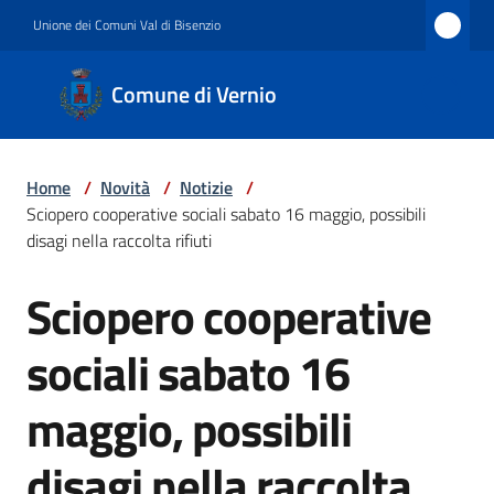
Vai al contenuto
Vai alla navigazione
Vai al footer
Unione dei Comuni Val di Bisenzio
Comune
Comune di Vernio
di
Vernio
Home
/
Novità
/
Notizie
/
Sciopero cooperative sociali sabato 16 maggio, possibili
Amministrazione
disagi nella raccolta rifiuti
Sciopero cooperative
Salta al contenuto
Novità
sociali sabato 16
maggio, possibili
Servizi
disagi nella raccolta