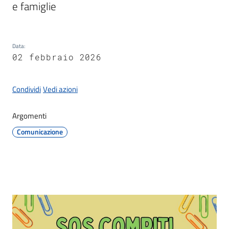
Documenti
e famiglie
e
dati
Data
:
02 febbraio 2026
Seguici
Condividi
Vedi azioni
su
Argomenti
Comunicazione