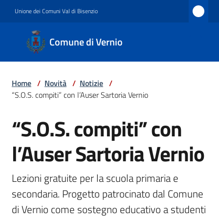
Vai al contenuto
Vai alla navigazione
Vai al footer
Unione dei Comuni Val di Bisenzio
Comune
Comune di Vernio
di
Vernio
Home
/
Novità
/
Notizie
/
“S.O.S. compiti” con l’Auser Sartoria Vernio
Amministrazione
“S.O.S. compiti” con
Salta al contenuto
l’Auser Sartoria Vernio
Novità
Lezioni gratuite per la scuola primaria e 
Servizi
secondaria. Progetto patrocinato dal Comune 
di Vernio come sostegno educativo a studenti 