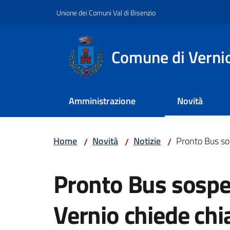
Vai al contenuto
Vai alla navigazione
Vai al footer
Unione dei Comuni Val di Bisenzio
Comune di Verni
Amministrazione
Novità
Home
Novità
Notizie
Pronto Bus so
/
/
/
Salta al contenuto
Pronto Bus sospe
Vernio chiede chi