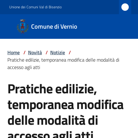
Vai al contenuto
Vai alla navigazione
Vai al footer
Unione dei Comuni Val di Bisenzio
Comune
Comune di Vernio
di
Vernio
Home
/
Novità
/
Notizie
/
Pratiche edilizie, temporanea modifica delle modalità di
Amministrazione
accesso agli atti
Pratiche edilizie,
Salta al contenuto
Novità
temporanea modifica
delle modalità di
Servizi
accesso agli atti