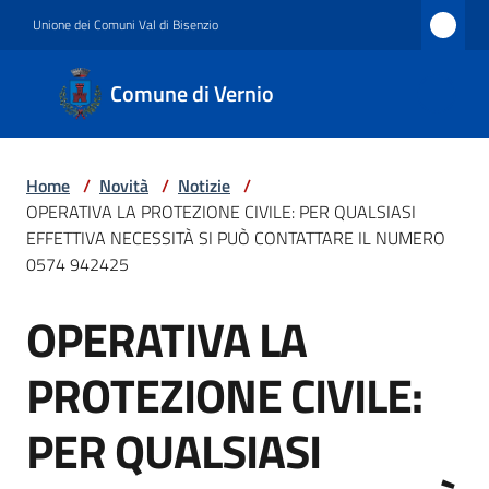
Vai al contenuto
Vai alla navigazione
Vai al footer
Unione dei Comuni Val di Bisenzio
Comune
Comune di Vernio
di
Vernio
Home
/
Novità
/
Notizie
/
OPERATIVA LA PROTEZIONE CIVILE: PER QUALSIASI
Amministrazione
EFFETTIVA NECESSITÀ SI PUÒ CONTATTARE IL NUMERO
0574 942425
OPERATIVA LA
Novità
Salta al contenuto
PROTEZIONE CIVILE:
Servizi
PER QUALSIASI