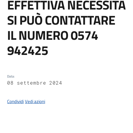
EFFETTIVA NECESSITÀ
Documenti
e
SI PUÒ CONTATTARE
dati
IL NUMERO 0574
942425
Seguici
su
Data
:
08 settembre 2024
Condividi
Vedi azioni