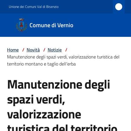
Vai al contenuto
Vai alla navigazione
Vai al footer
Unione dei Comuni Val di Bisenzio
Comune
Comune di Vernio
di
Vernio
Home
/
Novità
/
Notizie
/
Manutenzione degli spazi verdi, valorizzazione turistica del
Amministrazione
territorio montano e taglio dell’erba
Manutenzione degli
Salta al contenuto
Novità
spazi verdi,
valorizzazione
Servizi
turistica del territorio