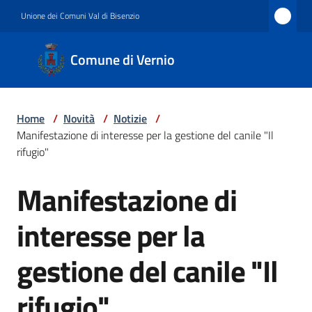
Vai al contenuto
Vai alla navigazione
Vai al footer
Unione dei Comuni Val di Bisenzio
Comune
Comune di Vernio
di
Vernio
Home
/
Novità
/
Notizie
/
Manifestazione di interesse per la gestione del canile "Il
Amministrazione
rifugio"
Manifestazione di
Salta al contenuto
Novità
interesse per la
gestione del canile "Il
Servizi
rifugio"