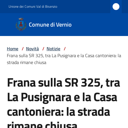
Vai al contenuto
Vai alla navigazione
Vai al footer
Unione dei Comuni Val di Bisenzio
Comune
Comune di Vernio
di
Vernio
Home
/
Novità
/
Notizie
/
Frana sulla SR 325, tra La Pusignara e la Casa cantoniera: la
Amministrazione
strada rimane chiusa
Frana sulla SR 325, tra
Salta al contenuto
Novità
La Pusignara e la Casa
cantoniera: la strada
Servizi
rimane chiusa