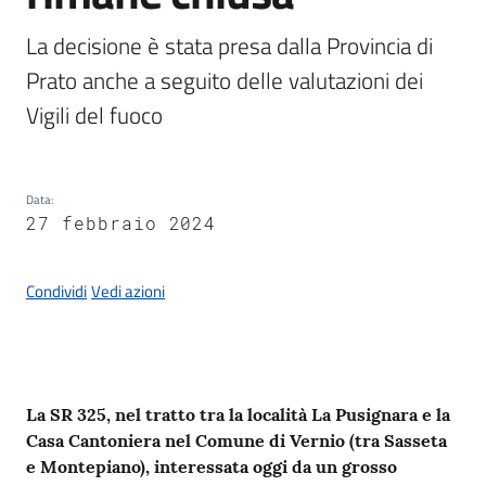
Documenti
e
La decisione è stata presa dalla Provincia di 
dati
Prato anche a seguito delle valutazioni dei 
Vigili del fuoco
Seguici
Data
:
su
27 febbraio 2024
Condividi
Vedi azioni
Contenuto
La SR 325, nel tratto tra la località La Pusignara e la
Casa Cantoniera nel Comune di Vernio (tra Sasseta
e Montepiano),
interessata oggi da un grosso