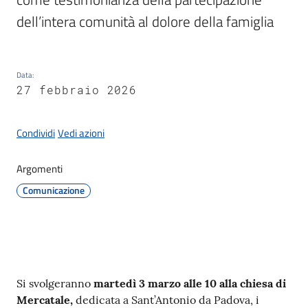
Documenti
dell’intera comunità al dolore della famiglia
e
dati
Data
:
27 febbraio 2026
Seguici
su
Condividi
Vedi azioni
Argomenti
Comunicazione
Contenuto
Si svolgeranno
martedì 3 marzo alle 10 alla chiesa di
Mercatale,
dedicata a Sant’Antonio da Padova, i