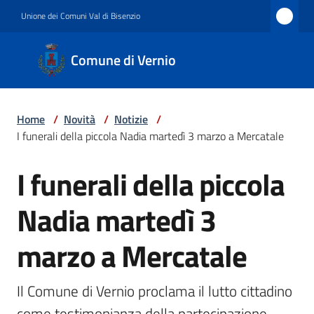
Vai al contenuto
Vai alla navigazione
Vai al footer
Unione dei Comuni Val di Bisenzio
Comune
Comune di Vernio
di
Vernio
Home
/
Novità
/
Notizie
/
I funerali della piccola Nadia martedì 3 marzo a Mercatale
Amministrazione
I funerali della piccola
Salta al contenuto
Nadia martedì 3
Novità
marzo a Mercatale
Servizi
Il Comune di Vernio proclama il lutto cittadino 
come testimonianza della partecipazione 