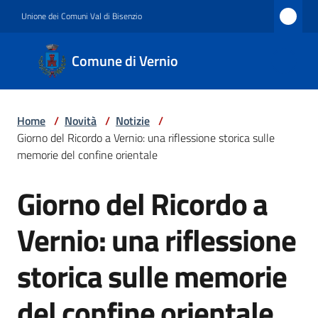
Vai al contenuto
Vai alla navigazione
Vai al footer
Unione dei Comuni Val di Bisenzio
Comune
Comune di Vernio
di
Vernio
Home
/
Novità
/
Notizie
/
Giorno del Ricordo a Vernio: una riflessione storica sulle
Amministrazione
memorie del confine orientale
Giorno del Ricordo a
Salta al contenuto
Novità
Vernio: una riflessione
storica sulle memorie
Servizi
del confine orientale