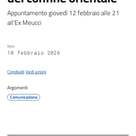
Documenti
e
Appuntamento giovedì 12 febbraio alle 21 
dati
all'Ex Meucci
Data
:
Seguici
10 febbraio 2026
su
Condividi
Vedi azioni
Argomenti
Comunicazione