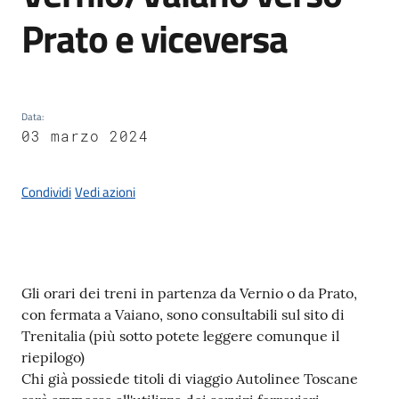
Documenti
Prato e viceversa
e
dati
Data
:
03 marzo 2024
Seguici
su
Condividi
Vedi azioni
Contenuto
Gli orari dei treni in partenza da Vernio o da Prato,
con fermata a Vaiano, sono consultabili sul sito di
Trenitalia (più sotto potete leggere comunque il
riepilogo)
Chi già possiede titoli di viaggio Autolinee Toscane