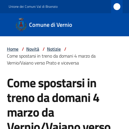
Vai al contenuto
Vai alla navigazione
Vai al footer
Unione dei Comuni Val di Bisenzio
Comune
Comune di Vernio
di
Vernio
Home
/
Novità
/
Notizie
/
Come spostarsi in treno da domani 4 marzo da
Amministrazione
Vernio/Vaiano verso Prato e viceversa
Come spostarsi in
Salta al contenuto
Novità
treno da domani 4
marzo da
Servizi
Vernio/Vaiano verso