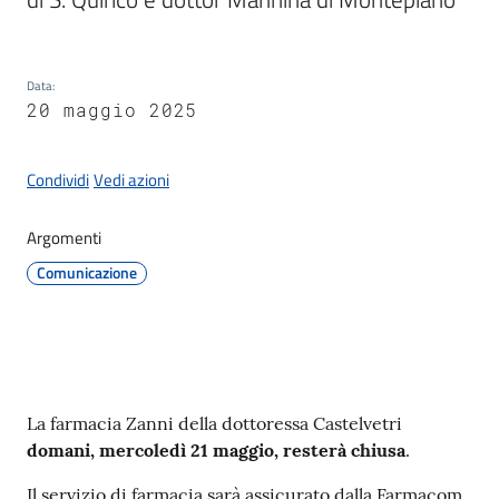
Documenti
e
dati
Data
:
20 maggio 2025
Condividi
Vedi azioni
Seguici
su
Argomenti
Comunicazione
Contenuto
La farmacia Zanni della dottoressa Castelvetri
domani, mercoledì 21 maggio, resterà chiusa
.
Il servizio di farmacia sarà assicurato dalla Farmacom