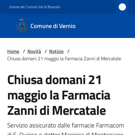
Vai al contenuto
Vai alla navigazione
Vai al footer
Unione dei Comuni Val di Bisenzio
Comune
Comune di Vernio
di
Vernio
Home
/
Novità
/
Notizie
/
Chiusa domani 21 maggio la Farmacia Zanni di Mercatale
Amministrazione
Chiusa domani 21
Salta al contenuto
maggio la Farmacia
Novità
Zanni di Mercatale
Servizi
Servizio assicurato dalle farmacie Farmacom 
di S. Quirico e dottor Mannina di Montepiano