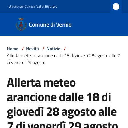
Vai al contenuto
Vai alla navigazione
Vai al footer
Unione dei Comuni Val di Bisenzio
Comune
Comune di Vernio
di
Vernio
Home
/
Novità
/
Notizie
/
Allerta meteo arancione dalle 18 di giovedì 28 agosto alle 7
Amministrazione
di venerdì 29 agosto
Allerta meteo
Salta al contenuto
Novità
arancione dalle 18 di
giovedì 28 agosto alle
Servizi
7 di venerdì 29 agosto