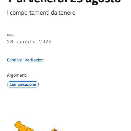
Documenti
e
I comportamenti da tenere
dati
Data
:
28 agosto 2025
Seguici
su
Condividi
Vedi azioni
Argomenti
Comunicazione