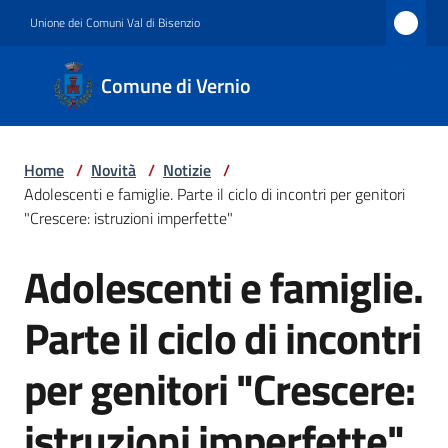
Vai al contenuto
Vai alla navigazione
Vai al footer
Unione dei Comuni Val di Bisenzio
Comune
Comune di Vernio
di
Vernio
Home
/
Novità
/
Notizie
/
Adolescenti e famiglie. Parte il ciclo di incontri per genitori
Amministrazione
"Crescere: istruzioni imperfette"
Adolescenti e famiglie.
Salta al contenuto
Novità
Parte il ciclo di incontri
per genitori "Crescere:
Servizi
istruzioni imperfette"