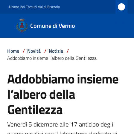
Vai al contenuto
Vai alla navigazione
Vai al footer
Unione dei Comuni Val di Bisenzio
Comune
Comune di Vernio
di
Vernio
Home
/
Novità
/
Notizie
/
Addobbiamo insieme l’albero della Gentilezza
Amministrazione
Addobbiamo insieme
Salta al contenuto
l’albero della
Novità
Gentilezza
Servizi
Venerdì 5 dicembre alle 17 anticipo degli 
eventi natalizi con il laboratorio dedicato ai 