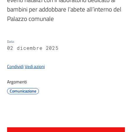
Documenti
bambini per addobbare l’abete all’interno del 
e
dati
Palazzo comunale 
Data
:
02 dicembre 2025
Seguici
su
Condividi
Vedi azioni
Argomenti
Comunicazione