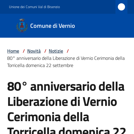
Vai al contenuto
Vai alla navigazione
Vai al footer
Unione dei Comuni Val di Bisenzio
Comune
Comune di Vernio
di
Vernio
Home
/
Novità
/
Notizie
/
80° anniversario della Liberazione di Vernio Cerimonia della
Amministrazione
Torricella domenica 22 settembre
80° anniversario della
Salta al contenuto
Novità
Liberazione di Vernio
Cerimonia della
Servizi
Torricella domenica 22