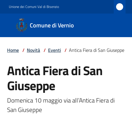
Vai al contenuto
Vai alla navigazione
Vai al footer
Unione dei Comuni Val di Bisenzio
Comune
Comune di Vernio
di
Vernio
Home
/
Novità
/
Eventi
/
Antica Fiera di San Giuseppe
Amministrazione
Antica Fiera di San
Salta al contenuto
Giuseppe
Novità
Domenica 10 maggio via all’Antica Fiera di 
San Giuseppe
Servizi