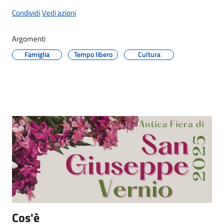
Documenti
Condividi
Vedi azioni
e
dati
Argomenti
Famiglia
Tempo libero
Cultura
Seguici
su
Cos'è