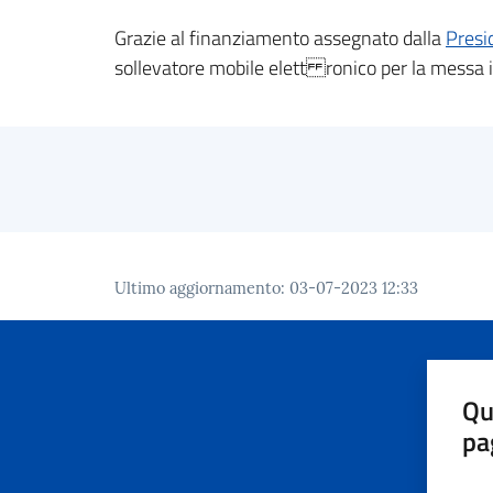
Grazie al finanziamento assegnato dalla
Presid
sollevatore mobile elett ronico per la messa in
Ultimo aggiornamento
:
03-07-2023 12:33
Qu
pa
Valut