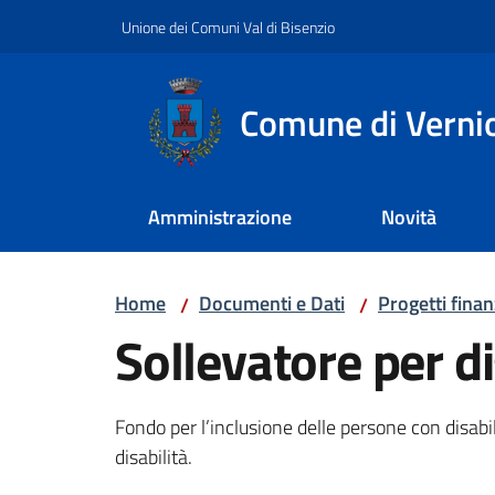
Vai al contenuto
Vai alla navigazione
Vai al footer
Unione dei Comuni Val di Bisenzio
Comune di Verni
Amministrazione
Novità
Home
Documenti e Dati
Progetti finan
/
/
Sollevatore per di
Fondo per l’inclusione delle persone con disabil
disabilità.