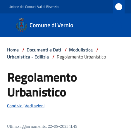
Vai al contenuto
Vai alla navigazione
Vai al footer
Unione dei Comuni Val di Bisenzio
Comune
Comune di Vernio
di
Vernio
Home
/
Documenti e Dati
/
Modulistica
/
Urbanistica - Edilizia
/
Regolamento Urbanistico
Amministrazione
Regolamento
Urbanistico
Novità
Condividi
Vedi azioni
Servizi
Ultimo aggiornamento
:
22-08-2023 11:49