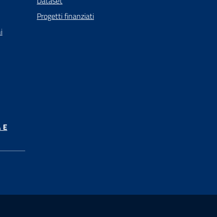
Dataset
Progetti finanziati
i
 E