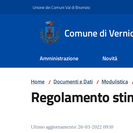
Vai al contenuto
Vai alla navigazione
Vai al footer
Unione dei Comuni Val di Bisenzio
Comune di Verni
Amministrazione
Novità
Home
Documenti e Dati
Modulistica
/
/
Regolamento stim
Ultimo aggiornamento
:
26-03-2022 09:10