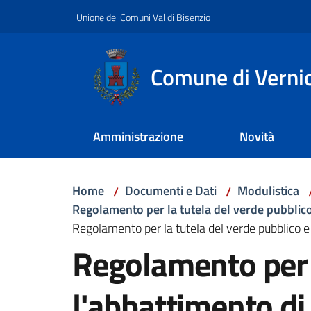
Vai al contenuto
Vai alla navigazione
Vai al footer
Unione dei Comuni Val di Bisenzio
Comune di Verni
Amministrazione
Novità
Home
Documenti e Dati
Modulistica
/
/
Regolamento per la tutela del verde pubblico
Regolamento per la tutela del verde pubblico e 
Regolamento per l
l'abbattimento di