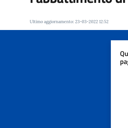
Ultimo aggiornamento
:
23-03-2022 12:52
Qu
pa
Valut