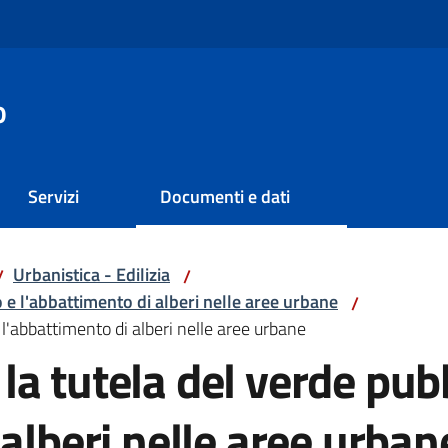
o
Servizi
Documenti e dati
Urbanistica - Edilizia
/
/
 e l'abbattimento di alberi nelle aree urbane
/
l'abbattimento di alberi nelle aree urbane
a tutela del verde pubb
 alberi nelle aree urban