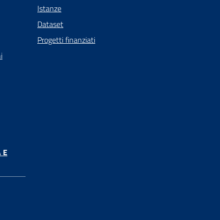
Istanze
Dataset
Progetti finanziati
i
 E