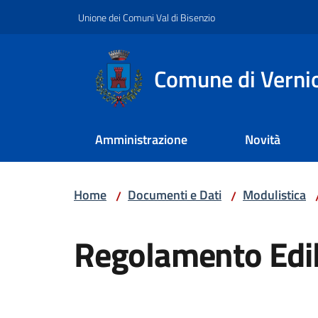
Vai al contenuto
Vai alla navigazione
Vai al footer
Unione dei Comuni Val di Bisenzio
Comune di Verni
Amministrazione
Novità
Home
Documenti e Dati
Modulistica
/
/
Regolamento Edil