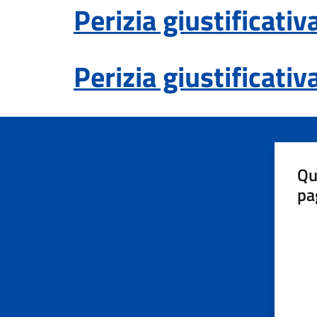
Perizia giustificati
Perizia giustificati
Qu
pa
Valut