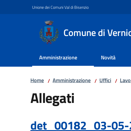
Vai al contenuto
Vai alla navigazione
Vai al footer
Unione dei Comuni Val di Bisenzio
Comune di Verni
Amministrazione
Novità
Home
Amministrazione
Uffici
Lavor
/
/
/
Allegati
det_00182_03-05-