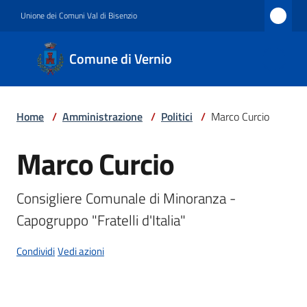
Vai al contenuto
Vai alla navigazione
Vai al footer
Unione dei Comuni Val di Bisenzio
Comune
Comune di Vernio
di
Vernio
Home
/
Amministrazione
/
Politici
/
Marco Curcio
Amministrazione
Marco Curcio
Salta al contenuto
Consigliere Comunale di Minoranza - 
Novità
Capogruppo "Fratelli d'Italia"
Condividi
Vedi azioni
Servizi