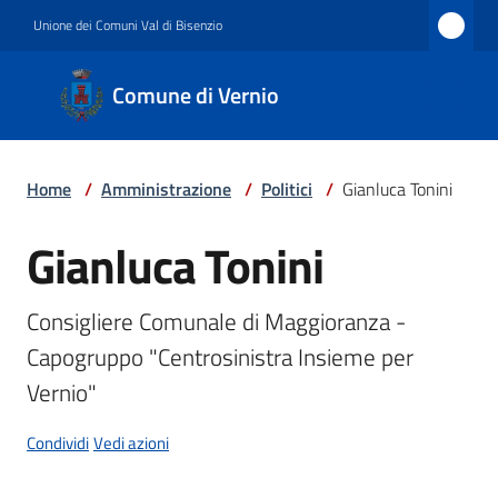
Vai al contenuto
Vai alla navigazione
Vai al footer
Unione dei Comuni Val di Bisenzio
Comune
Comune di Vernio
di
Vernio
Home
/
Amministrazione
/
Politici
/
Gianluca Tonini
Amministrazione
Gianluca Tonini
Salta al contenuto
Consigliere Comunale di Maggioranza - 
Novità
Capogruppo "Centrosinistra Insieme per 
Vernio"
Servizi
Condividi
Vedi azioni