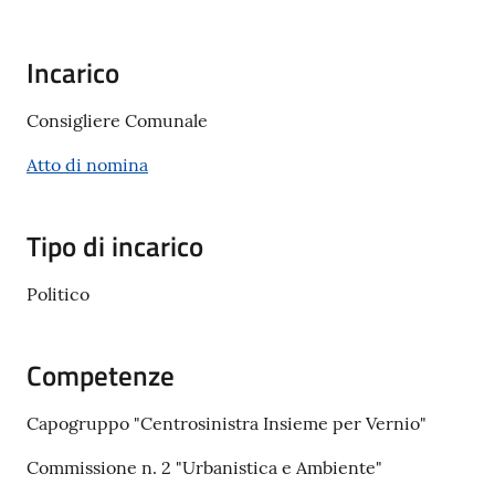
Documenti
e
dati
Incarico
Consigliere Comunale
Atto di nomina
Seguici
su
Tipo di incarico
Politico
Competenze
Capogruppo "Centrosinistra Insieme per Vernio"
Commissione n. 2 "Urbanistica e Ambiente"