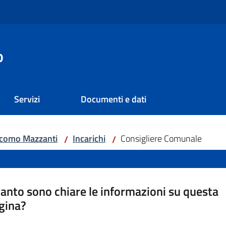
o
Servizi
Documenti e dati
acomo Mazzanti
Incarichi
Consigliere Comunale
/
/
anto sono chiare le informazioni su questa
gina?
a da 1 a 5 stelle