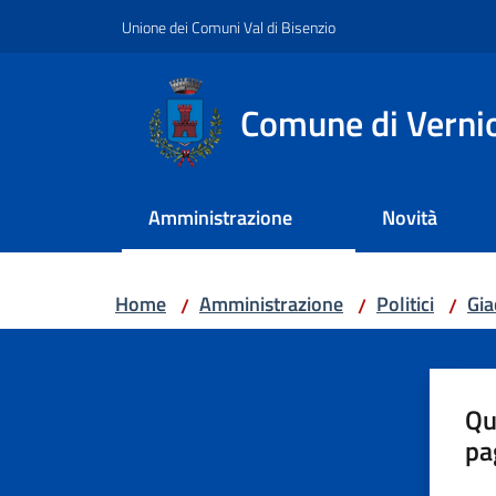
Vai al contenuto
Vai alla navigazione
Vai al footer
Unione dei Comuni Val di Bisenzio
Comune di Verni
Amministrazione
Novità
Home
Amministrazione
Politici
Gi
/
/
/
Qu
pa
Valut