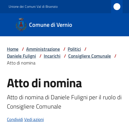
Vai al contenuto
Vai alla navigazione
Vai al footer
Unione dei Comuni Val di Bisenzio
Comune
Comune di Vernio
di
Vernio
Home
/
Amministrazione
/
Politici
/
Daniele Fuligni
/
Incarichi
/
Consigliere Comunale
/
Amministrazione
Atto di nomina
Atto di nomina
Salta al contenuto
Novità
Atto di nomina di Daniele Fuligni per il ruolo di 
Consigliere Comunale
Servizi
Condividi
Vedi azioni