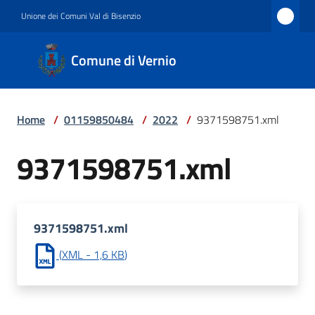
Vai al contenuto
Vai alla navigazione
Vai al footer
Unione dei Comuni Val di Bisenzio
Comune
Comune di Vernio
di
Vernio
Home
/
01159850484
/
2022
/
9371598751.xml
Amministrazione
9371598751.xml
Novità
9371598751.xml
(
XML
-
1,6 KB
)
Servizi