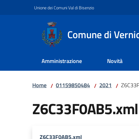
Vai al contenuto
Vai alla navigazione
Vai al footer
Unione dei Comuni Val di Bisenzio
Comune di Verni
Amministrazione
Novità
Home
01159850484
2021
Z6C33F
/
/
/
Z6C33F0AB5.xml
Z6C33F0AB5.xml