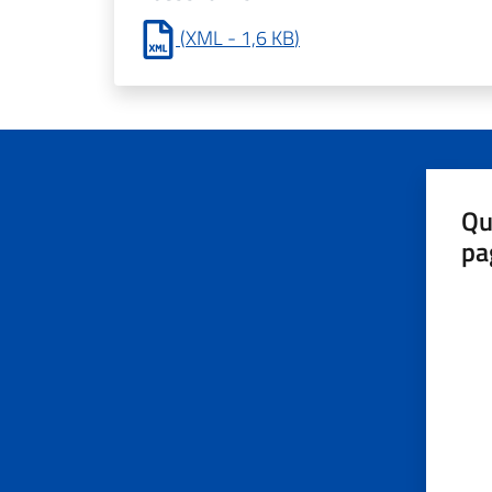
(
XML
-
1,6 KB
)
Qu
pa
Valut