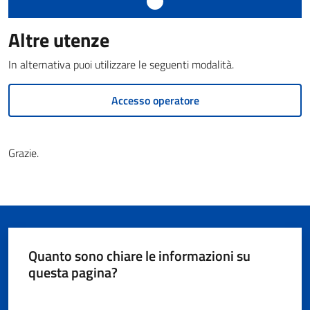
Documenti
e
Altre utenze
dati
In alternativa puoi utilizzare le seguenti modalità.
Accesso operatore
Seguici
su
Grazie.
Quanto sono chiare le informazioni su
questa pagina?
Valuta da 1 a 5 stelle