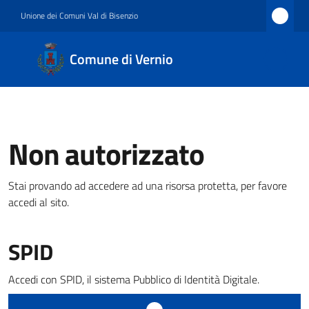
Vai al contenuto
Vai alla navigazione
Vai al footer
Unione dei Comuni Val di Bisenzio
Comune
Comune di Vernio
di
Vernio
Non autorizzato
Amministrazione
Stai provando ad accedere ad una risorsa protetta, per favore
accedi al sito.
Novità
SPID
Servizi
Accedi con SPID, il sistema Pubblico di Identità Digitale.