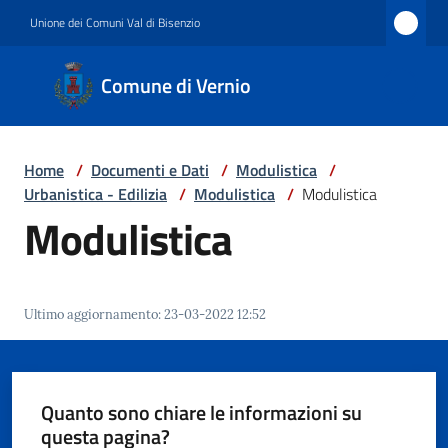
Vai al contenuto
Vai alla navigazione
Vai al footer
Unione dei Comuni Val di Bisenzio
Comune
Comune di Vernio
di
Vernio
Home
/
Documenti e Dati
/
Modulistica
/
Urbanistica - Edilizia
/
Modulistica
/
Modulistica
Amministrazione
Modulistica
Novità
Ultimo aggiornamento
:
23-03-2022 12:52
Servizi
Quanto sono chiare le informazioni su
questa pagina?