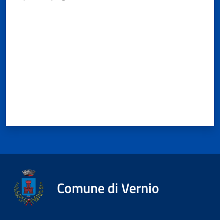
Documenti
Valuta da 1 a 5 stelle
e
dati
Seguici
su
Comune di Vernio