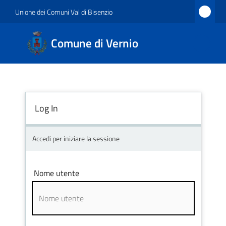
Vai al contenuto
Vai alla navigazione
Vai al footer
Unione dei Comuni Val di Bisenzio
Comune
Comune di Vernio
di
Vernio
Log In
Amministrazione
Accedi per iniziare la sessione
Novità
Nome utente
Servizi